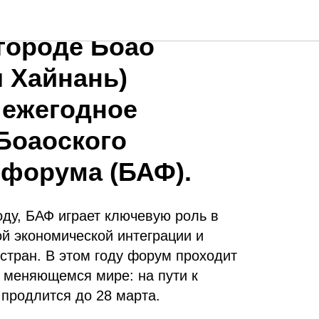
25 года, в
городе Боао
 Хайнань)
 ежегодное
Боаоского
 форума (БАФ).
оду, БАФ играет ключевую роль в
ой экономической интеграции и
стран. В этом году форум проходит
в меняющемся мире: на пути к
продлится до 28 марта.