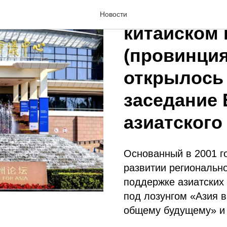
25 марта 20
Новости
китайском 
(провинция
открылось
заседание 
азиатского
Основанный в 2001 г
развитии региональн
поддержке азиатских 
под лозунгом «Азия 
общему будущему» и 