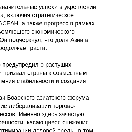
значительные успехи в укреплении
а, включая стратегическое
АСЕАН, а также прогресс в рамках
ъемлющего экономического
Он подчеркнул, что доля Азии в
родолжает расти.
 предупредил о растущих
и призвал страны к совместным
ления стабильности и создания
.
ач Боаоского азиатского форума
вие либерализации торгово-
ессов. Именно здесь зачастую
ренности, касающиеся снижения
птимизации деловой среды, в том