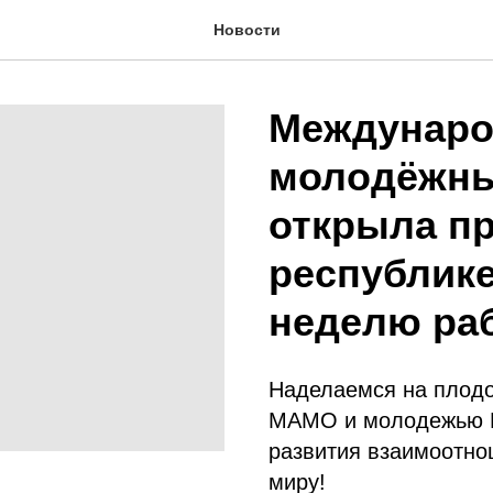
Новости
Междунаро
молодёжны
открыла пр
республике
неделю раб
Наделаемся на плодо
МАМО и молодежью К
развития взаимоотно
миру!