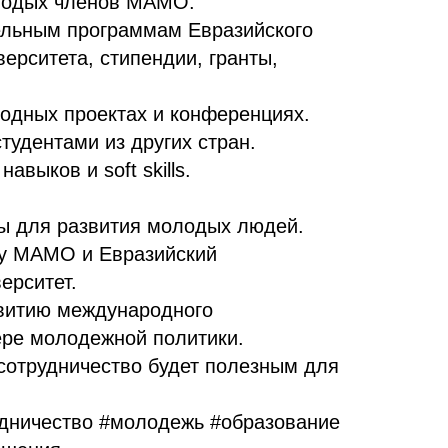
лодых членов МАМО:
тельным программам Евразийского
ерситета, стипендии, гранты,
родных проектах и конференциях.
студентами из других стран.
авыков и soft skills.
вы для развития молодых людей.
ду МАМО и Евразийский
ерситет.
звитию международного
ере молодежной политики.
 сотрудничество будет полезным для
ничество #молодежь #образование