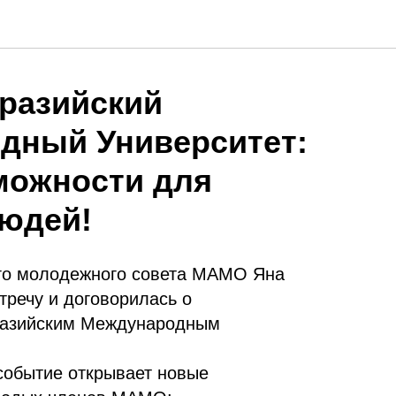
разийский
дный Университет:
можности для
юдей!
го молодежного совета МАМО Яна
тречу и договорилась о
вразийским Международным
событие открывает новые