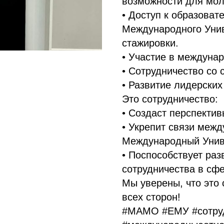
возможности для мо
• Доступ к образова
Международного Унив
стажировки.
• Участие в междуна
• Сотрудничество со 
• Развитие лидерских н
Это сотрудничество:
• Создаст перспекти
• Укрепит связи меж
Международный Унив
• Поспособствует ра
сотрудничества в сф
Мы уверены, что это
всех сторон!
#МАМО #ЕМУ #сотруд