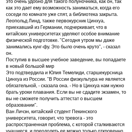
это очень удобно для такого полуночника, как он, так
как это дает ему возможность заниматься, когда его
соседи по комнате уже спят, а библиотека закрыта.
Леопольд Линд, также первокурсник Цинхуа,
приехавший из Германии, подчеркивает, что в
китайских университетах уделяют особое внимание
физической подготовке. "Сегодня утром мы даже
занимались кунг-фу. Это было очень круто", - сказал
он.
Поступив в высшее учебное заведение, вы попадаете
в новый большой мир
Это подтвердила и Юлия Темелиди, старшекурсница
Цинхуа из России. "В России физкультура не является
обязательной, - сказала она. - Но в Цинхуа нам нужно
брать уроки плавания. Если вы не сдадите экзамен, то
вы не сможете получить аттестат о высшем
образовании".
Ван Личэн, китайский студент Пекинского
университета, говорит, что тревога - это
распространенная проблема, с которой сталкиваются
учащиеся, и преодолеть ее можно только откровенно