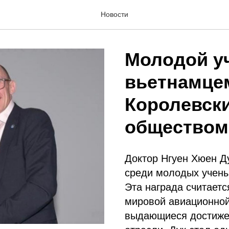
Новости
Молодой у
вьетнамце
Королевск
обществом
Доктор Нгуен Хюен Д
среди молодых учены
Эта награда считаетс
мировой авиационной
выдающиеся достижен