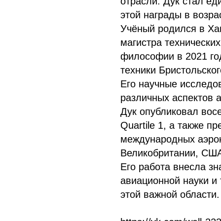
отрасли. Дук стал е
этой награды в возрас
Учёный родился в Хан
магистра технических
философии в 2021 го
техники Бристольског
Его научные исследо
различных аспектов а
Дук опубликовал вос
Quartile 1, а также п
международных аэро
Великобритании, США
Его работа внесла зн
авиационной науки и 
этой важной области.